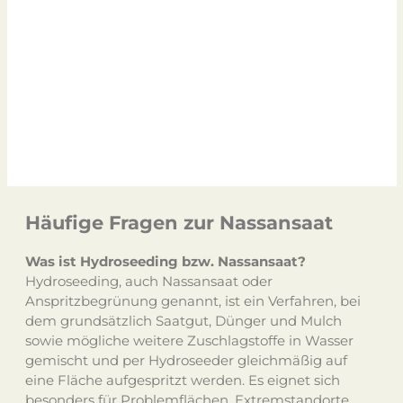
kaufen
, als auch leihweise ein
Mietgerät
von
uns einzusetzen.
Die
NeiG Hydroseeder
reichen dabei von
500l Tankvolumen
bis zu
6.000l
und sind
alternativ auch als
Traktoranbauten
zu
haben. Alle Details dazu finden Sie auf
unserer
Maschinen
-Seite.
Häufige Fragen zur Nassansaat
Was ist Hydroseeding bzw. Nassansaat?
Hydroseeding, auch Nassansaat oder
Anspritzbegrünung genannt, ist ein Verfahren, bei
dem grundsätzlich Saatgut, Dünger und Mulch
sowie mögliche weitere Zuschlagstoffe in Wasser
gemischt und per Hydroseeder gleichmäßig auf
eine Fläche aufgespritzt werden. Es eignet sich
besonders für Problemflächen, Extremstandorte