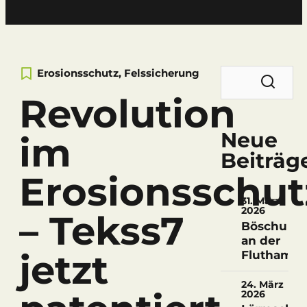
Suchen
Erosionsschutz
,
Felssicherung
nach:
Revolution
Neue
im
Beiträg
Erosionsschut
31. März
2026
– Tekss7
Böschungs
an der
jetzt
Fluthamel
24. März
2026