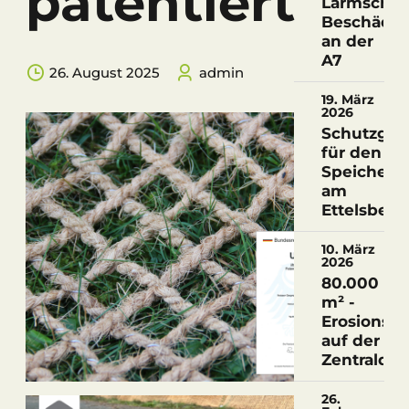
patentiert
Lärmschu
Beschädi
an der
A7
26. August 2025
admin
19. März
2026
Schutzgitt
für den
Speicherte
am
Ettelsberg
10. März
2026
80.000
m² -
Erosionssc
auf der
Zentralde
26.