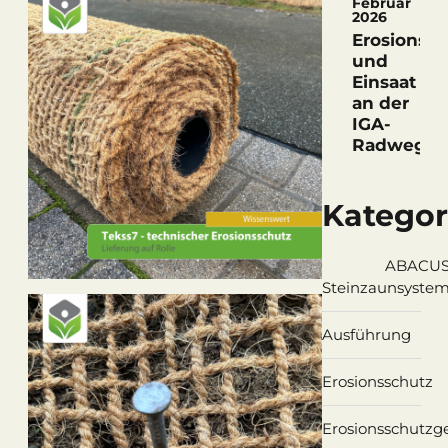
Februar
2026
Erosionssc
und
Einsaat
an der
IGA-
Radwegbr
Kategor
ABACU
Steinzaunsyste
Ausführung
Erosionsschutz
Erosionsschutz