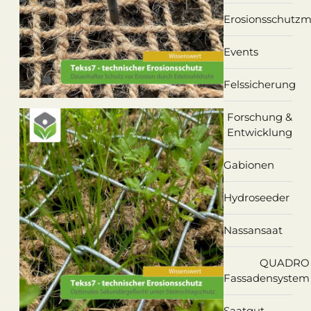
Erosionsschutzm
Events
Felssicherung
Forschung &
Entwicklung
Gabionen
Hydroseeder
Nassansaat
QUADRO
Fassadensystem
Saatgut