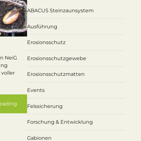
ABACUS Steinzaunsystem
Ausführung
Erosionsschutz
en NeiG
Erosionsschutzgewebe
ung
voller
Erosionsschutzmatten
Events
reading
Felssicherung
Forschung & Entwicklung
Gabionen