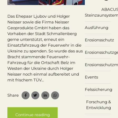
ABACU
Steinzaunsyste
Das Ehepaar Ljubov und Holger
Neisser sowie die Firma Neisser
Ausführung
Geoprodukte GmbH haben das
Vorhaben der Stadt Schmallenberg
gerne unterstützt, erneut ein
Erosionsschutz
Einsatzfahrzeug der Feuerwehr in die
Ukraine zu spenden. So wurde das aus
Erosionsschutz
Bracht stammende Feuerwehr-
Fahrzeug für die Ortschaft Belz im
Erosionsschutzm
Westen der Ukraine durch Holger
Neisser noch einmal aufbereitet und
Events
mit frischem TÜV...
Felssicherung
Share
Forschung &
Entwicklung
Continue reading