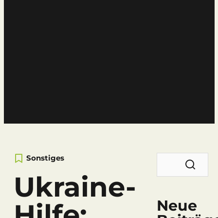
News
Der Neisser-Blog
Suchen
Sonstiges
nach:
Ukraine-
Neue
Hilfe: