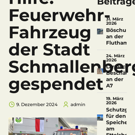
Beiträg
Feuerwehr-
31. März
2026
Fahrzeug
Böschungs
an der
der Stadt
Fluthamel
24. März
Schmallenber
2026
Lärmschu
Beschädi
gespendet
an der
A7
19. März
2026
9. Dezember 2024
admin
Schutzgitt
für den
Speicherte
am