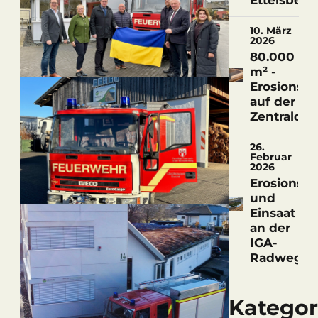
Ettelsberg
10. März
2026
80.000
m² -
Erosionssc
auf der
Zentralde
26.
Februar
2026
Erosionssc
und
Einsaat
an der
IGA-
Radwegbr
Kategor