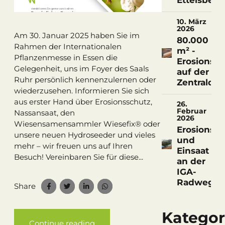
Ettelsberg
10. März
2026
Am 30. Januar 2025 haben Sie im
80.000
Rahmen der Internationalen
m² -
Pflanzenmesse in Essen die
Erosionssc
Gelegenheit, uns im Foyer des Saals
auf der
Ruhr persönlich kennenzulernen oder
Zentralde
wiederzusehen. Informieren Sie sich
aus erster Hand über Erosionsschutz,
26.
Februar
Nassansaat, den
2026
Wiesensamensammler Wiesefix® oder
Erosionssc
unsere neuen Hydroseeder und vieles
und
mehr – wir freuen uns auf Ihren
Einsaat
Besuch! Vereinbaren Sie für diese...
an der
IGA-
Radwegbr
Share
Kategor
Continue reading