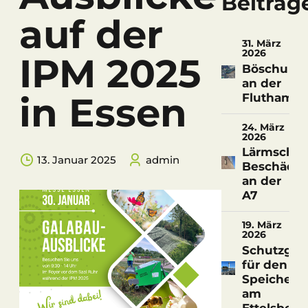
Beiträg
auf der
31. März
2026
IPM 2025
Böschungs
an der
in Essen
Fluthamel
24. März
2026
Lärmschu
13. Januar 2025
admin
Beschädi
an der
A7
19. März
2026
Schutzgitt
für den
Speicherte
am