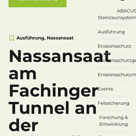
ABACU
Steinzaunsyste
Ausführung
Ausführung
,
Nassansaat
Erosionsschutz
Nassansaat
Erosionsschutz
am
Erosionsschutzm
Fachinger
Events
Tunnel an
Felssicherung
Forschung &
der
Entwicklung