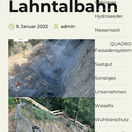
Lahntalbahn
Gabionen
Hydroseeder
9. Januar 2025
admin
Nassansaat
QUADRO
Fassadensystem
Saatgut
Sonstiges
Unternehmen
Wiesefix
Wühltierschutz