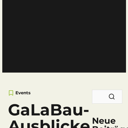
News
Der Neisser-Blog
Suchen
Events
nach:
GaLaBau-
Neue
Ausblicke