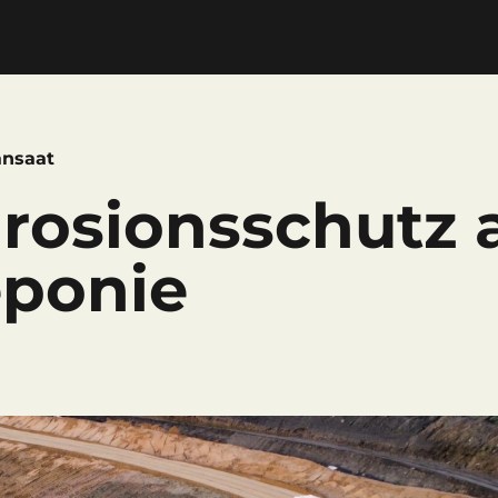
nsaat
Erosionsschutz 
eponie