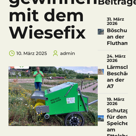
Beiträg
mit dem
31. März
2026
Wiesefix
Böschungs
an der
Fluthamel
10. März 2025
admin
24. März
2026
Lärmschu
Beschädi
an der
A7
19. März
2026
Schutzgitt
für den
Speicherte
am