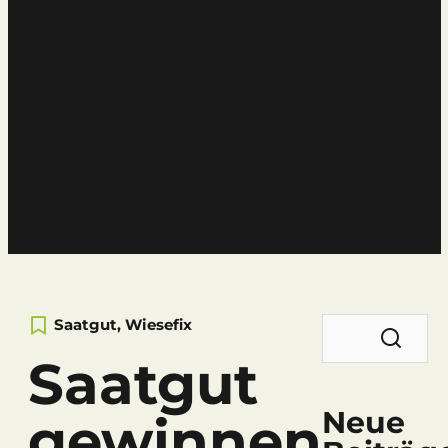
News
Der Neisser-Blog
Suchen
Saatgut
,
Wiesefix
nach:
Saatgut
Neue
gewinnen