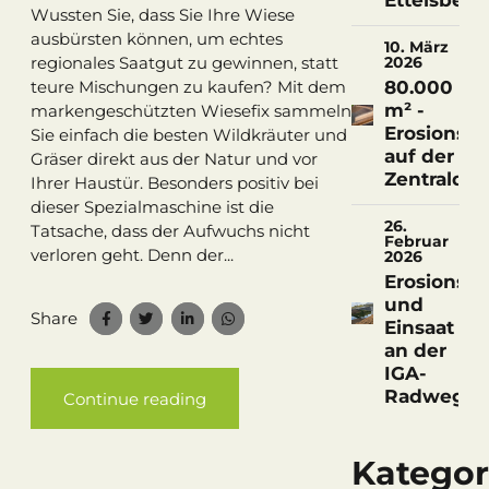
Ettelsberg
Wussten Sie, dass Sie Ihre Wiese
ausbürsten können, um echtes
10. März
regionales Saatgut zu gewinnen, statt
2026
80.000
teure Mischungen zu kaufen? Mit dem
m² -
markengeschützten Wiesefix sammeln
Erosionssc
Sie einfach die besten Wildkräuter und
auf der
Gräser direkt aus der Natur und vor
Zentralde
Ihrer Haustür. Besonders positiv bei
dieser Spezialmaschine ist die
26.
Tatsache, dass der Aufwuchs nicht
Februar
verloren geht. Denn der...
2026
Erosionssc
und
Share
Einsaat
an der
IGA-
Radwegbr
Continue reading
Kategor