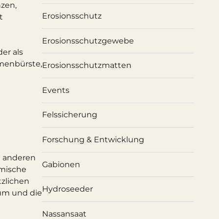
zen,
Erosionsschutz
t
Erosionsschutzgewebe
der als
amenbürste,
Erosionsschutzmatten
Events
Felssicherung
Forschung & Entwicklung
n anderen
Gabionen
imische
tzlichen
Hydroseeder
aum und die
Nassansaat