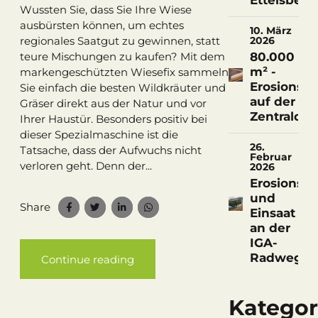
Ettelsberg
Wussten Sie, dass Sie Ihre Wiese
ausbürsten können, um echtes
10. März
regionales Saatgut zu gewinnen, statt
2026
80.000
teure Mischungen zu kaufen? Mit dem
m² -
markengeschützten Wiesefix sammeln
Erosionssc
Sie einfach die besten Wildkräuter und
auf der
Gräser direkt aus der Natur und vor
Zentralde
Ihrer Haustür. Besonders positiv bei
dieser Spezialmaschine ist die
26.
Tatsache, dass der Aufwuchs nicht
Februar
verloren geht. Denn der...
2026
Erosionssc
und
Share
Einsaat
an der
IGA-
Radwegbr
Continue reading
Kategor