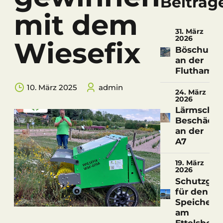
Beiträg
mit dem
31. März
2026
Wiesefix
Böschungs
an der
Fluthamel
10. März 2025
admin
24. März
2026
Lärmschu
Beschädi
an der
A7
19. März
2026
Schutzgitt
für den
Speicherte
am