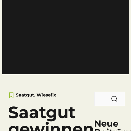
News
Der Neisser-Blog
Suchen
Saatgut
,
Wiesefix
nach:
Saatgut
Neue
gewinnen