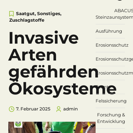
ABACU
Saatgut
,
Sonstiges
,
Steinzaunsyste
Zuschlagstoffe
Invasive
Ausführung
Erosionsschutz
Arten
Erosionsschutz
gefährden
Erosionsschutzm
Ökosysteme
Events
Felssicherung
7. Februar 2025
admin
Forschung &
Entwicklung